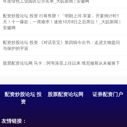
年度绿色工业园区公示名单_大皖新闻 | 安徽网
配资炒股论坛 投资 行将售罄！「明朗上河·宋宴」​开宴倒计时1
天！十一爆款，一席难求！速抢10月8日之后席位！_大皖新闻 |
安徽网
配资炒股论坛 投资 《对话至宝》第四辑今出书：走进文物盘问
与保护的宇宙
股票配资论坛网 马卡：阿韦洛亚上任以来 维尼修斯从未被换下
配资炒股论坛 投
股票配资论坛网
证券配资门户
资
友情链接：