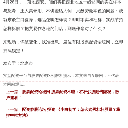
4月28日，，落地西安。咱们将把西北地区一线访问的实在样本
与想考，王人集录用。不讲虚话大词，只酬劳最本色的问题：成
就东谈主口骤降，选品逻辑怎样调？即时零卖和社群，实战节拍
怎样拆解？把贸易作念稳的门店，到底作念对了什么？
来现场，识破变化，找准出息。席位有限股票配资论坛网，立即
扫码锁定！
发布于：北京市
实盘配资平台与股票配资区别解析提示：本文来自互联网，不代表
本网站观点。
上一篇：
股票配资论坛网 股票配资不睦：杠杆炒股翻倍隐秘，散
户速看！
下一篇：
配资炒股论坛 投资 《小白初学：怎么购买杠杆股票？掌
捏中枢方法》