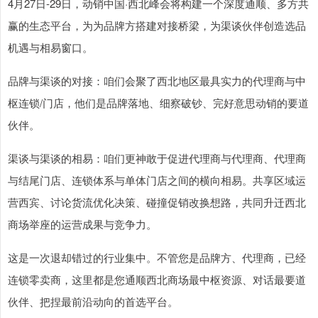
4月27日-29日，动销中国·西北峰会将构建一个深度通顺、多方共
赢的生态平台，为为品牌方搭建对接桥梁，为渠谈伙伴创造选品
机遇与相易窗口。
品牌与渠谈的对接：咱们会聚了西北地区最具实力的代理商与中
枢连锁/门店，他们是品牌落地、细察破钞、完好意思动销的要道
伙伴。
渠谈与渠谈的相易：咱们更神敢于促进代理商与代理商、代理商
与结尾门店、连锁体系与单体门店之间的横向相易。共享区域运
营西宾、讨论货流优化决策、碰撞促销改换想路，共同升迁西北
商场举座的运营成果与竞争力。
这是一次退却错过的行业集中。不管您是品牌方、代理商，已经
连锁零卖商，这里都是您通顺西北商场最中枢资源、对话最要道
伙伴、把捏最前沿动向的首选平台。