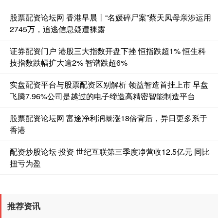
股票配资论坛网 香港早晨丨“名媛碎尸案”蔡天凤母亲涉运用
2745万，追逃信息疑遭裸露
证券配资门户 港股三大指数开盘下挫 恒指跌超1% 恒生科
基金指数
7240.29
-1.81
-0.02%
技指数跌幅扩大逾2% 智谱跌超6%
实盘配资平台与股票配资区别解析 领益智造首挂上市 早盘
飞腾7.96%公司是越过的电子缔造高精密智能制造平台
股票配资论坛网 富途净利润暴涨18倍背后，异日更多系于
香港
配资炒股论坛 投资 世纪互联第三季度净营收12.5亿元 同比
扭亏为盈
国债指数
229.77
+0.08
+0.03%
推荐资讯